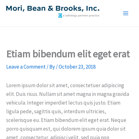
Skip
to
Mori, Bean and Brooks, Inc.
content
Etiam bibendum elit eget erat
Leave a Comment
/ By
/
October 23, 2018
Lorem ipsum dolor sit amet, consectetuer adipiscing
elit. Duis risus. Nullam sit amet magna in magna gravida
vehicula. Integer imperdiet lectus quis justo. Etiam
ligula pede, sagittis quis, interdum ultricies,
scelerisque eu. Etiam bibendum elit eget erat. Neque
porro quisquam est, qui dolorem ipsum quia dolor sit
amet, consectetur, adipisci velit, sed quia non